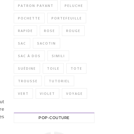
PATRON PAYANT
PELUCHE
POCHETTE
PORTEFEUILLE
RAPIDE
ROSE
ROUGE
SAC
SACOTIN
SAC À DOS
SIMILI
SUÉDINE
TOILE
TOTE
TROUSSE
TUTORIEL
VERT
VIOLET
VOYAGE
out
re
tes
POP-COUTURE