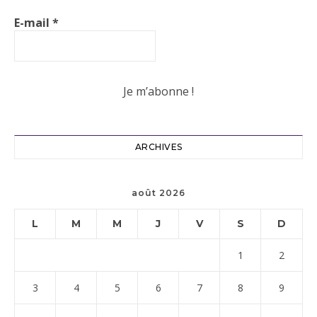
E-mail
*
ARCHIVES
août 2026
L
M
M
J
V
S
D
1
2
3
4
5
6
7
8
9