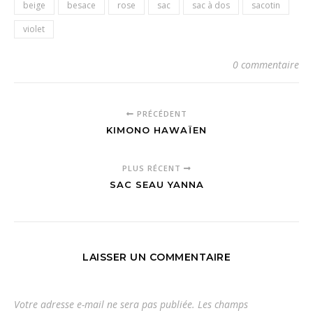
beige
besace
rose
sac
sac à dos
sacotin
violet
0 commentaire
PRÉCÉDENT
KIMONO HAWAÏEN
PLUS RÉCENT
SAC SEAU YANNA
LAISSER UN COMMENTAIRE
Votre adresse e-mail ne sera pas publiée.
Les champs