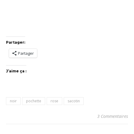
Partager:
Partager
J’aime ça :
noir
pochette
rose
sacotin
3 Commentaires