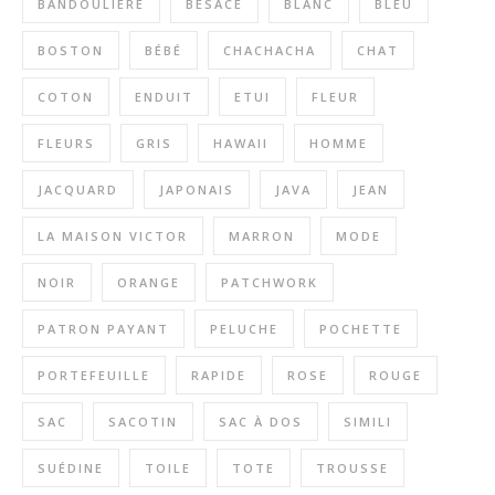
BANDOULIERE
BESACE
BLANC
BLEU
BOSTON
BÉBÉ
CHACHACHA
CHAT
COTON
ENDUIT
ETUI
FLEUR
FLEURS
GRIS
HAWAII
HOMME
JACQUARD
JAPONAIS
JAVA
JEAN
LA MAISON VICTOR
MARRON
MODE
NOIR
ORANGE
PATCHWORK
PATRON PAYANT
PELUCHE
POCHETTE
PORTEFEUILLE
RAPIDE
ROSE
ROUGE
SAC
SACOTIN
SAC À DOS
SIMILI
SUÉDINE
TOILE
TOTE
TROUSSE