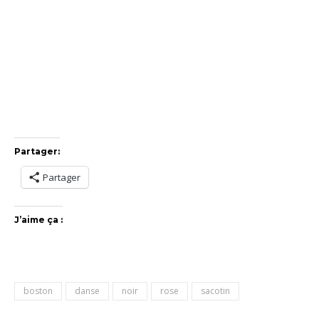
Partager:
Partager
J’aime ça :
boston
danse
noir
rose
sacotin