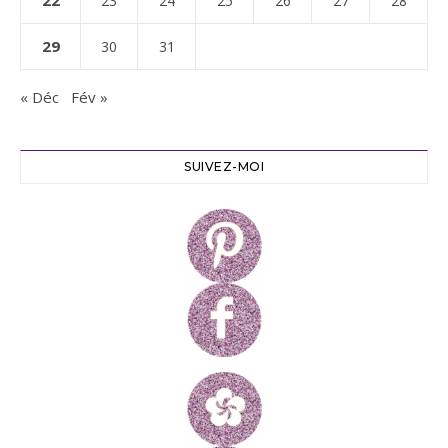
22
23
24
25
26
27
28
29
30
31
« Déc
Fév »
SUIVEZ-MOI