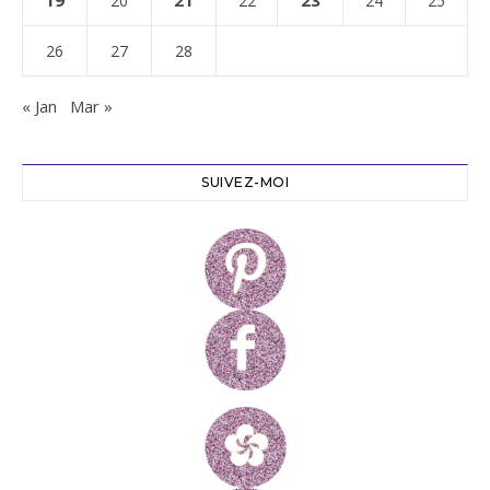
19
21
23
20
22
24
25
26
27
28
« Jan
Mar »
SUIVEZ-MOI