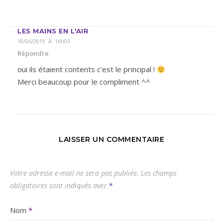
LES MAINS EN L'AIR
18/06/2019 À 16h03
Répondre
oui ils étaient contents c’est le principal !
Merci beaucoup pour le compliment ^^
LAISSER UN COMMENTAIRE
Votre adresse e-mail ne sera pas publiée.
Les champs
obligatoires sont indiqués avec
*
Nom
*