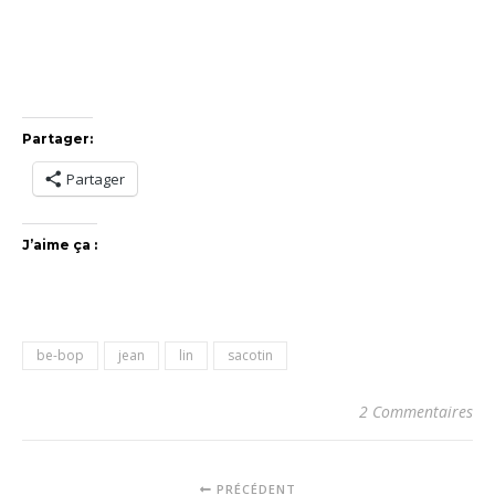
Partager:
Partager
J’aime ça :
be-bop
jean
lin
sacotin
2 Commentaires
PRÉCÉDENT