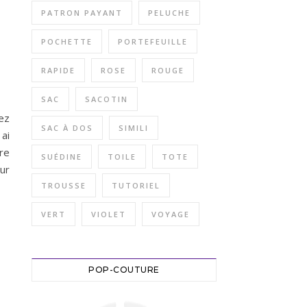
PATRON PAYANT
PELUCHE
POCHETTE
PORTEFEUILLE
RAPIDE
ROSE
ROUGE
SAC
SACOTIN
ez
SAC À DOS
SIMILI
 ai
re
SUÉDINE
TOILE
TOTE
our
TROUSSE
TUTORIEL
VERT
VIOLET
VOYAGE
POP-COUTURE