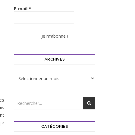
E-mail
*
ARCHIVES
Archives
es
ais
nt
 je
CATÉGORIES