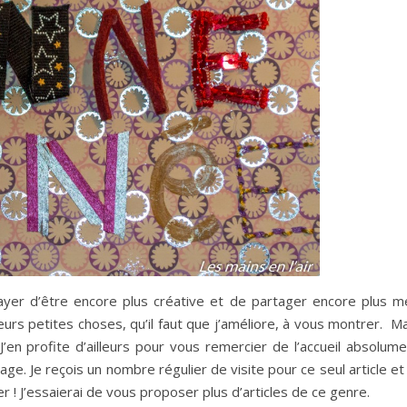
ayer d’être encore plus créative et de partager encore plus m
eurs petites choses, qu’il faut que j’améliore, à vous montrer. M
’en profite d’ailleurs pour vous remercier de l’accueil absolume
e. Je reçois un nombre régulier de visite pour ce seul article et
r ! J’essaierai de vous proposer plus d’articles de ce genre.