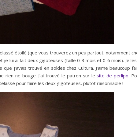
atelassé étoilé (que vous trouverez un peu partout, notamment ch
je lui ai fait deux gigoteuses (taille 0-3 mois et 0-6 mois). Je les
que j’avais trouvé en soldes chez Cultura. J’aime beaucoup fai
ue rien ne bouge. J’ai trouvé le patron sur le
site de perlipo
. P
matelassé pour faire les deux gigoteuses, plutôt raisonnable !