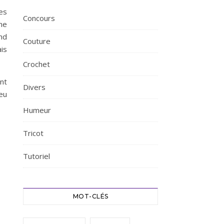
les
Concours
ne
and
Couture
ais
Crochet
nt
Divers
eu
Humeur
Tricot
Tutoriel
MOT-CLÉS