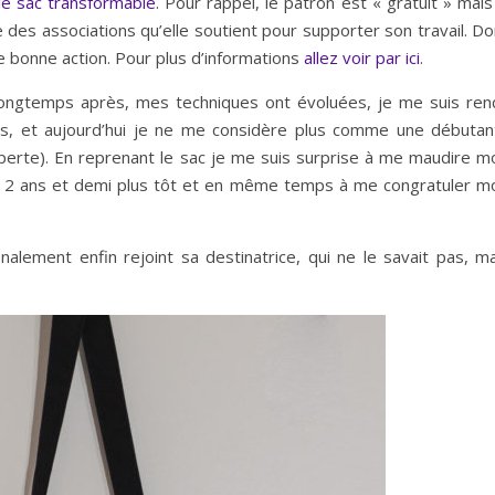
le sac transformable
. Pour rappel, le patron est « gratuit » mais
des associations qu’elle soutient pour supporter son travail. Do
ne bonne action. Pour plus d’informations
allez voir par ici
.
 longtemps après, mes techniques ont évoluées, je me suis ren
is, et aujourd’hui je ne me considère plus comme une débutan
rte). En reprenant le sac je me suis surprise à me maudire mo
t 2 ans et demi plus tôt et en même temps à me congratuler mo
finalement enfin rejoint sa destinatrice, qui ne le savait pas, m