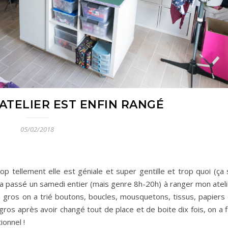
’ATELIER EST ENFIN RANGÉ
05/02/2018
p tellement elle est géniale et super gentille et trop quoi (ça 
on a passé un samedi entier (mais genre 8h-20h) à ranger mon atel
 gros on a trié boutons, boucles, mousquetons, tissus, papiers 
ros après avoir changé tout de place et de boite dix fois, on a f
ionnel !