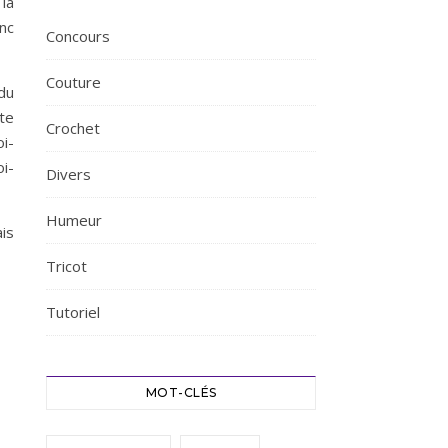
 la
nc
Concours
Couture
du
te
Crochet
i-
i-
Divers
Humeur
ais
Tricot
Tutoriel
MOT-CLÉS