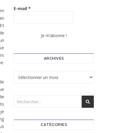
E-mail
*
en
is
Et
de
 un
se
es
ARCHIVES
pe.
Archives
 de
ue
de
rès
je
ng
CATÉGORIES
us