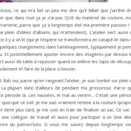
us, ce qui m’a fait un peu me dire qu’il fallait que j’arrête d’
voir que dans tout ça je n’ai pas QUE du matériel de couture, ma
carterie, parce que ça a longtemps été ma première passion ! 
i plein d’idées d’albums qui m’attendent). L’atelier sert aussi 
 il y a un lit (qui je l’espère se transformera en canapé-lit dans
ore quelques changements dans l’aménagement, typiquement je pen
au. Et potentiellement ajouter encore des étagères par dessus l
sert aussi de table à repasser quand on enlève les tapis de décou
cilement et faire de la place si besoin.
. Bah oui, parce qu’en rangeant l’atelier, je suis tombé sur plein
i. La plupart date d’ailleurs de pendant ma grossesse. Parce q
te période là. Les nausées, le mal au ventre… C’était une pério
re quoi que ce soit. Je me suis vraiment remise à la couture qu’ap
demi plus tard, je me vois en train de finaliser un sac. Ce sac 
à une collègue de travail et aussi pour participer à un Sew Alo
trice du patron/tuto. Si vous me suivez depuis longtemps vo