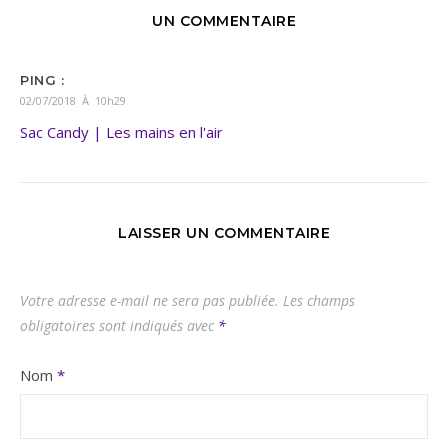
UN COMMENTAIRE
PING :
02/07/2018 À 10h29
Sac Candy | Les mains en l'air
LAISSER UN COMMENTAIRE
Votre adresse e-mail ne sera pas publiée.
Les champs
obligatoires sont indiqués avec
*
Nom
*