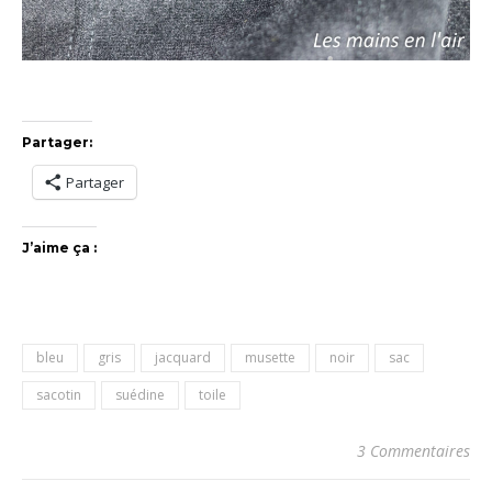
Partager:
Partager
J’aime ça :
bleu
gris
jacquard
musette
noir
sac
sacotin
suédine
toile
3 Commentaires