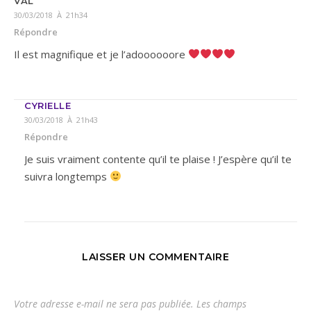
VAL
30/03/2018 À 21h34
Répondre
Il est magnifique et je l’adoooooore
CYRIELLE
30/03/2018 À 21h43
Répondre
Je suis vraiment contente qu’il te plaise ! J’espère qu’il te
suivra longtemps
LAISSER UN COMMENTAIRE
Votre adresse e-mail ne sera pas publiée.
Les champs