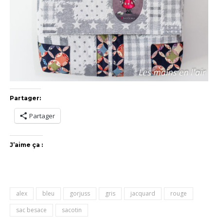
Partager:
Partager
J’aime ça :
alex
bleu
gorjuss
gris
jacquard
rouge
sac besace
sacotin