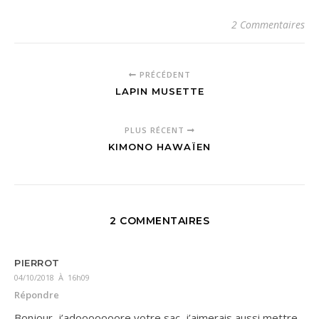
2 Commentaires
PRÉCÉDENT
LAPIN MUSETTE
PLUS RÉCENT
KIMONO HAWAÏEN
2 COMMENTAIRES
PIERROT
04/10/2018 À 16h09
Répondre
Bonjour, j’adooooooore votre sac, j’aimerais aussi mettre